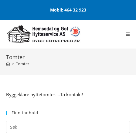
Skip
Mobil: 464 32 923
to
content
Tomter
>
Tomter
Byggeklare hyttetomter….Ta kontakt!
Finn Innhold
Pr
Es