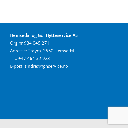
to
clo
th
se
pan
Hemsedal og Gol Hytteservice AS
Org.nr 984 045 271
Adresse: Trøym, 3560 Hemsedal
Tlf.: +47 464 32 923
E-post:
sindre@hghservice.no